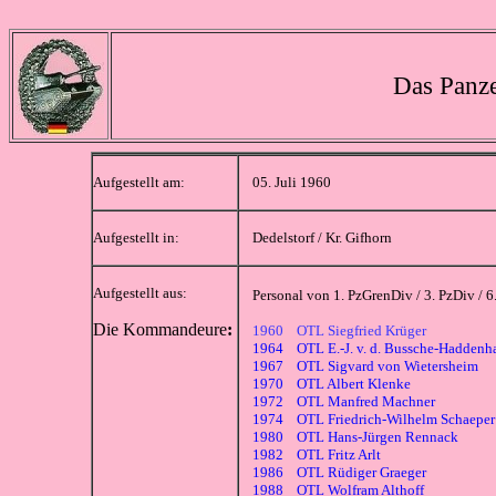
Das Panze
Aufgestellt am:
05. Juli 1960
Aufgestellt in:
Dedelstorf / Kr. Gifhorn
Aufgestellt aus:
Personal von 1. PzGrenDiv / 3. PzDiv / 6
Die Kommandeure
:
1960 OTL Siegfried Krüger
1964 OTL E.-J. v. d. Bussche-Haddenh
1967 OTL Sigvard von Wietersheim
1970 OTL Albert Klenke
1972 OTL Manfred Machner
1974 OTL Friedrich-Wilhelm Schaeper
1980 OTL Hans-Jürgen Rennack
1982 OTL Fritz Arlt
1986 OTL Rüdiger Graeger
1988 OTL Wolfram Althoff