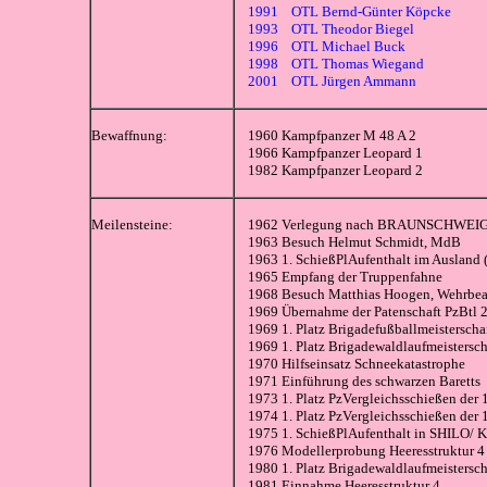
1991 OTL Bernd-Günter Köpcke
1993 OTL Theodor Biegel
1996 OTL Michael Buck
1998 OTL Thomas Wiegand
2001 OTL Jürgen Ammann
Bewaffnung:
1960 Kampfpanzer M 48 A 2
1966 Kampfpanzer Leopard 1
1982 Kampfpanzer Leopard 2
Meilensteine:
1962 Verlegung nach BRAUNSCHWEI
1963 Besuch Helmut Schmidt, MdB
1963 1. SchießPlAufenthalt im Auslan
1965 Empfang der Truppenfahne
1968 Besuch Matthias Hoogen, Wehrbea
1969 Übernahme der Patenschaft PzBtl 2
1969 1. Platz Brigadefußballmeisterscha
1969 1. Platz Brigadewaldlaufmeistersch
1970 Hilfseinsatz Schneekatastrophe
1971 Einführung des schwarzen Baretts
1973 1. Platz PzVergleichsschießen der 
1974 1. Platz PzVergleichsschießen der 
1975 1. SchießPlAufenthalt in SHILO/ 
1976 Modellerprobung Heeresstruktur 4
1980 1. Platz Brigadewaldlaufmeistersch
1981 Einnahme Heeresstruktur 4